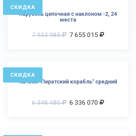
СКИДКА
Карусель цепочная с наклоном -2, 24
места
7 933 985
7 655 015
СКИДКА
Качели "Пиратский корабль" средний
6 348 480
6 336 070