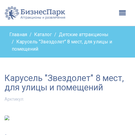
Бизнес парк - вернутьс
Глав
Главная
Каталог
Детские аттракционы
Карусель "Звездолет" 8 мест, для улицы и
помещений
Карусель "Звездолет" 8 мест,
для улицы и помещений
Арктикул: