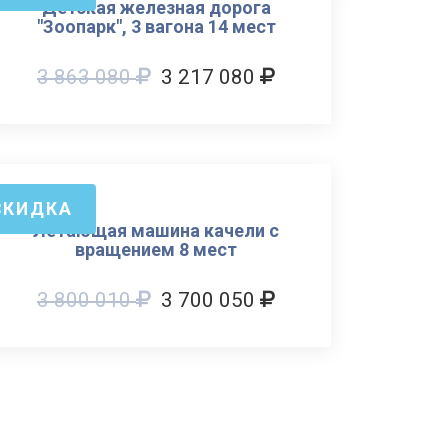
Детская железная дорога
"Зоопарк", 3 вагона 14 мест
3 863 080
3 217 080
СКИДКА
Летающая машина качели с
вращением 8 мест
3 800 010
3 700 050