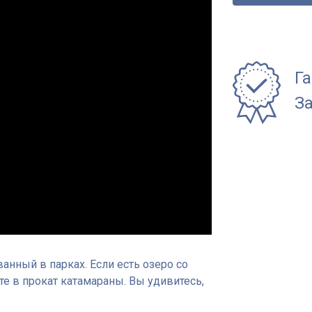
Га
За
анный в парках. Если есть озеро со
те в прокат катамараны. Вы удивитесь,