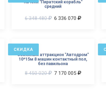
Качели "Пиратский корабль"
средний
6 348 480
6 336 070
СКИДКА
Семейный аттракцион "Автодром"
10*15м 8 машин контактный пол,
без павильона
8 450 020
7 170 005