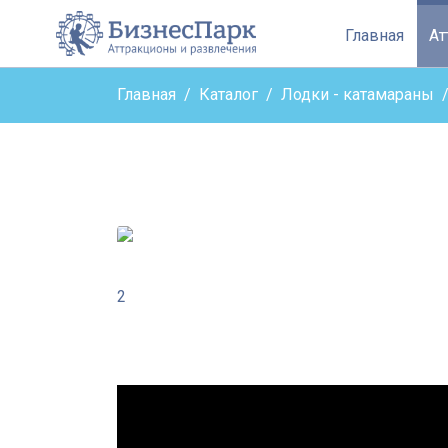
Бизнес парк - верн
Главная
А
Главная
Каталог
Лодки - катамараны
2