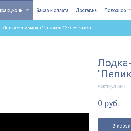
уться на главную
ттракционы
Заказ и оплата
Доставка
Полезное
Лодка-катамаран "Пеликан" 2-х местная
Лодка
"Пелик
Арктикул:
кв-1
0 руб.
В корзи