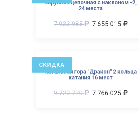
Карусель цепочная с наклоном -2,
24 места
7 933 985
7 655 015
СКИДКА
Катальная гора "Дракон" 2 кольца
катания 16 мест
9 720 770
7 766 025