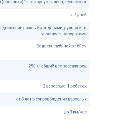
 (поплавки) 2 шт, корпус, голова, техпаспорт
от 7 дней
в движение ножными педалями, руль-рычаг
управляет поворотами
Водоем глубиной от 60см
250 кг общий вес пассажиров
2 взрослых+1 ребенок
от 3 лет в сопровождении взрослых
до 3 км/час