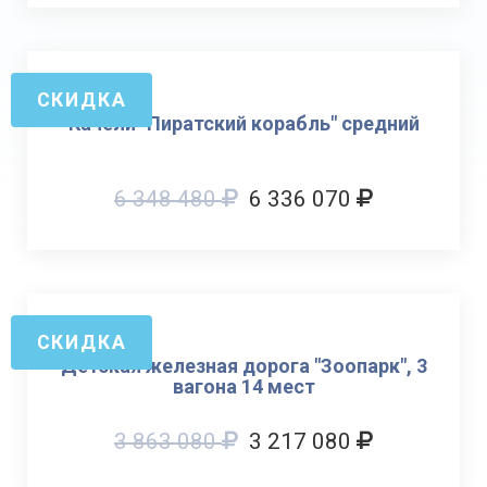
СКИДКА
Качели "Пиратский корабль" средний
6 348 480
6 336 070
СКИДКА
Детская железная дорога "Зоопарк", 3
вагона 14 мест
3 863 080
3 217 080