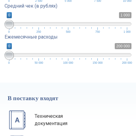
0
2 500
5 000
7 500
10 000
Средний чек (в рублях)
0
1 000
0
250
500
750
1 000
Ежемесячные расходы
0
200 000
0
50 000
100 000
150 000
200 000
В поставку входят
Техническая
документация