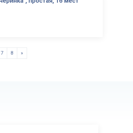
черинка", простая, 16 мест
7
8
»