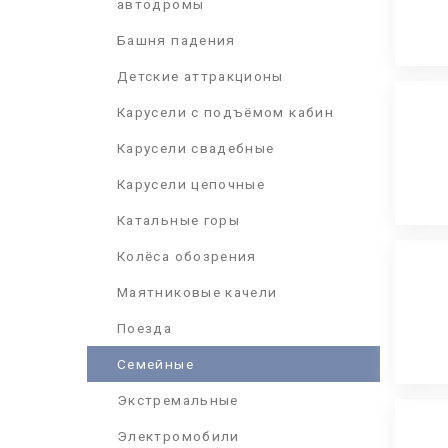
автодромы
Башня падения
Детские аттракционы
Карусели с подъёмом кабин
Карусели свадебные
Карусели цепочные
Катальные горы
Колёса обозрения
Маятниковые качели
Поезда
Семейные
Экстремальные
Электромобили