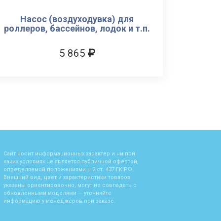
Насос (воздуходувка) для
роллеров, бассейнов, лодок и т.п.
5 865
Сайт носит информационных характер и ни при
каких условиях не является публичной офертой,
определяемой положениями ч.2 ст. 437 ГК РФ.
Внешний вид, цвет и характеристики товаров
указаны ориентировочно, могут не совпадать с
обновленными моделями — уточняйте
информацию у менеджеров при заказе.