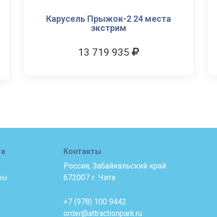
Карусель Прыжок-2 24 места
экстрим
13 719 935
та
Контакты
Россия, Забайкальский край
ны
672007 г. Чита
+7 (978) 100 9442
order@attractionpark.ru