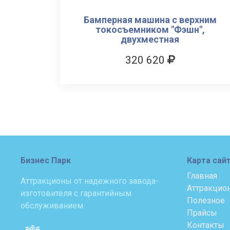
Бамперная машина с верхним
токосъемником "Фэшн",
двухместная
320 620
Бизнес Парк
Карта сай
Главная
Аттракционы от надежного завода-
Аттракцио
изготовителя с гарантийным
Полезное
обслуживанием
Прайсы
Контакты