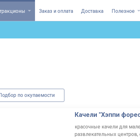
уться на главную
ттракционы
Заказ и оплата
Доставка
Полезное
одбор по окупаемости
Качели "Хэппи форес
красочные качели для мале
развлекательных центров, 