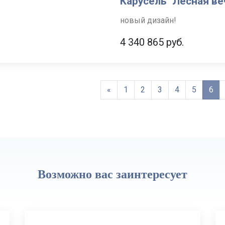
Карусель "Лесная ве
новый дизайн!
4 340 865
руб.
«
1
2
3
4
5
6
Возможно вас заинтересует