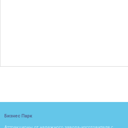
Бизнес Парк
Аттракционы от надежного завода-изготовителя с