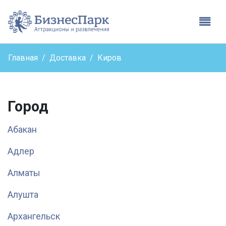
Бизнес парк - вернутьс
Глав
Главная
Доставка
Киров
Город
Абакан
Адлер
Алматы
Алушта
Архангельск